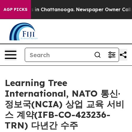
pse
Chaos in Chattanooga. Newspaper Owner Calls the
AGP PICKS
Learning Tree
International, NATO 통신·
정보국(NCIA) 상업 교육 서비
스 계약(IFB-CO-423236-
TRN) 다년간 수주