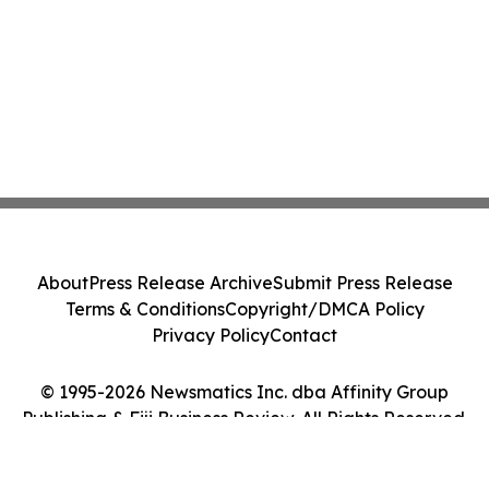
About
Press Release Archive
Submit Press Release
Terms & Conditions
Copyright/DMCA Policy
Privacy Policy
Contact
© 1995-2026 Newsmatics Inc. dba Affinity Group
Publishing & Fiji Business Review. All Rights Reserved.
Cookie Settings / Your Privacy Choices