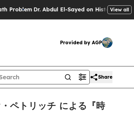
Problem
Dr. Abdul El-Sayed on Historic Michigan W
View all
Provided by AGP
Share
ヤ・ペトリッチ による『時