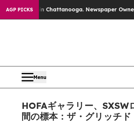
pse
Chaos in Chattanooga. Newspaper Owner Call
AGP PICKS
Menu
HOFAギャラリー、SXS
間の標本：ザ・グリッチド