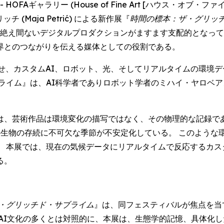
RE) -- HOFAギャラリー (House of Fine Art [ハウス
(Maja Petrić) による新作展『
時間の標本：ザ・グリッ
、そして絶え間ないデジタルプロダクションがますます支配的とな
界とのつながりを伝える媒体としての役割である。
せ、カスタムAI、ロボット、光、そしてリアルタイムの環境
』は、AI科学者でありロボット学者のミハイ・ヤロベアヌ (Mih
は、芸術作品は環境変化の描写ではなく、その物理的な記録であ
の生物の存続に不可欠な季節が不安定化している。 このような
 本展では、現在の気候データにリアルタイムで反応するカス
る。
・グリッチド・サブライム
』は、同フェスティバルが焦点を当
AI文化の多くとは対照的に、本展は、生態学的記憶、具体化