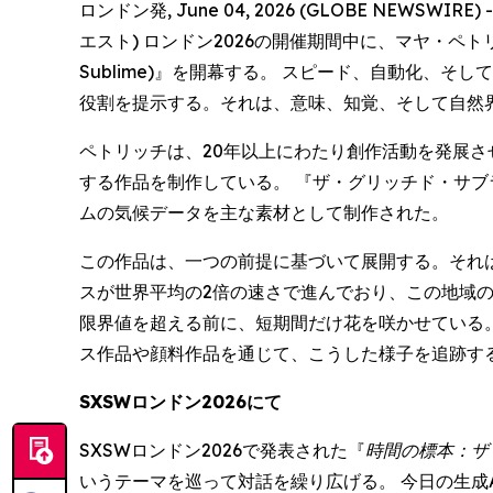
ロンドン発, June 04, 2026 (GLOBE NEWSWI
エスト) ロンドン2026の開催期間中に、マヤ・ペトリッチ 
Sublime)』を開幕する。 スピード、自動化
役割を提示する。それは、意味、知覚、そして自然
ペトリッチは、20年以上にわたり創作活動を発展さ
する作品を制作している。 『ザ・グリッチド・サブライム
ムの気候データを主な素材として制作された。
この作品は、一つの前提に基づいて展開する。それ
スが世界平均の2倍の速さで進んでおり、この地域
限界値を超える前に、短期間だけ花を咲かせている。
ス作品や顔料作品を通じて、こうした様子を追跡す
SXSWロンドン2026にて
SXSWロンドン2026で発表された『
時間の標本：ザ
いうテーマを巡って対話を繰り広げる。 今日の生成