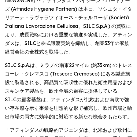
NEWSWIRE) -- アティンダス・ハイジーン・パートナー
ズ (Attindas Hygiene Partners) は本日、ソシエタ・イタ
リアーナ・ラヴォラツィオーネ・チェルローザ (Società
Italiana Lavorazione Cellulosa、SILC S.p.A.) の買収に
より、成長戦略における重要な前進を実現した。アティン
ダスは、SILCと株式譲渡契約を締結し、創業53年の家族
経営会社の全株式を取得した。
SILC S.p.A.は、ミラノの南東22マイル (約35km) のトレス
コーレ・クレマスコ (Trescore Cremasco) にある製造施
設で製造される、高品質で吸収性に優れた衛生用品および
スキンケア製品を、欧州全域の顧客に提供している。
SILCの顧客基盤は、アティンダスが北欧および南欧で強
い存在感を示す事業を理想的な形で補完し、欧州市場と輸
出市場の両方に効率的に対応する新たな機会をもたらす。
「アティンダスの戦略的アジェンダは、北米および欧州に