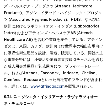
ズ・ヘルスケア・プロダクツ (Attends Healthcare
Products)、アソシエイテッド・ハイジニック・プロダク
ツ (Associated Hygienic Products)、HDIS、ならびに
欧州におけるラボラトリオス・インダス (Laboratorios
Indas) およびアティンズ・ヘルスケアAB (Attends
Healthcare AB) を含む企業群を統合している。アティン
ダスは、米国、カナダ、欧州および世界中の輸出市場向け
に吸収性衛生用品を設計、製造、販売している。同社の主
な事業分野には、小売店や消費者直接取引チャネルを通じ
た成人用失禁用品と乳児用おむつ、プライベートレーベ
ル、および
Attends、Incopack、Indasec、Chelino、
Comfees
、
Reassure
といった自社有名ブランドが含まれ
る。詳しくは、
www.attindas.com
を閲覧されたい。
S.I.L.C. - ソシエタ・イタリアーナ・ラヴォラツィオー
ネ・チェルローザ