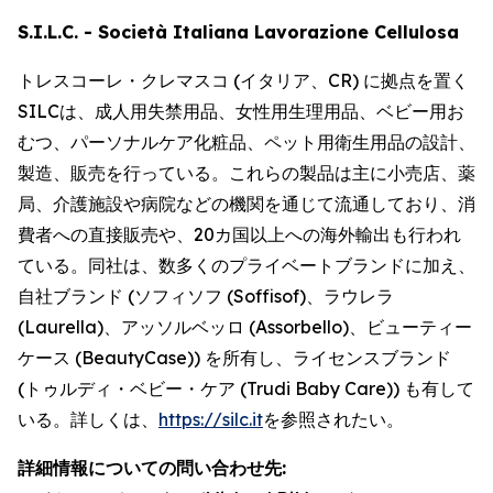
S.I.L.C. - Società Italiana Lavorazione Cellulosa
トレスコーレ・クレマスコ (イタリア、CR) に拠点を置く
SILCは、成人用失禁用品、女性用生理用品、ベビー用お
むつ、パーソナルケア化粧品、ペット用衛生用品の設計、
製造、販売を行っている。これらの製品は主に小売店、薬
局、介護施設や病院などの機関を通じて流通しており、消
費者への直接販売や、20カ国以上への海外輸出も行われ
ている。同社は、数多くのプライベートブランドに加え、
自社ブランド (ソフィソフ (Soffisof)、ラウレラ
(Laurella)、アッソルベッロ (Assorbello)、ビューティー
ケース (BeautyCase)) を所有し、ライセンスブランド
(トゥルディ・ベビー・ケア (Trudi Baby Care)) も有して
いる。詳しくは、
https://silc.it
を参照されたい。
詳細情報についての問い合わせ先: